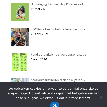
Uitnodiging Techniekdag Rivierenland
11 mei 2026
ROC Rivor brengt taal tot leven met succ…
20 april 2026
Handige jaarkalender beroepsoriëntatie
2 april 2026
Arbeidsmarkt in Rivierenland blijft in b…
2 april 2026
We gebruiken cookies om ervoor te zorgen dat onze site zo
soepel mogelijk draait. Als je doorgaat met het gebruiken van
deze site, gaan we ervan uit dat je ermee instemt.
Ok