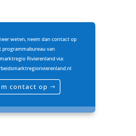
meer weten, neem dan contact op
t programmabureau van
marktregio Rivierenland
via:
beidsmarktregiorivierenland.nl
m contact op