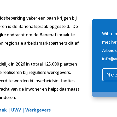
dsbeperking vaker een baan krijgen bij
seren is de Banenafspraak opgesteld. De
Wilt u 
ijke opdracht om de Banenafspraak te
met he
en regionale arbeidsmarktpartners dit af
Arbeids
info@ar
lijk in 2026 in totaal 125.000 plaatsen
realiseren bij reguliere werkgevers.
Nee
erd te worden bij overheidsinstanties.
racht van de inwoner en helpt daarnaast
inderen.
aak | UWV | Werkgevers