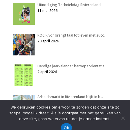
Uitnodiging Techniekdag Rivierenland
11 mei 2026
ROC Rivor brengt taal tot leven met succ…
20 april 2026
Handige jaarkalender beroepsoriëntatie
2 april 2026
Arbeidsmarkt in Rivierenland blijft in b…
2 april 2026
We gebruiken cookies om ervoor te zorgen dat onze site zo
soepel mogelijk draait. Als je doorgaat met het gebruiken van
deze site, gaan we ervan uit dat je ermee instemt.
Ok