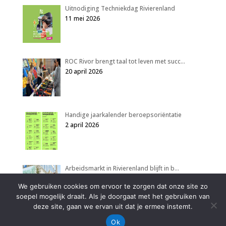
Uitnodiging Techniekdag Rivierenland
11 mei 2026
ROC Rivor brengt taal tot leven met succ…
20 april 2026
Handige jaarkalender beroepsoriëntatie
2 april 2026
Arbeidsmarkt in Rivierenland blijft in b…
2 april 2026
We gebruiken cookies om ervoor te zorgen dat onze site zo
soepel mogelijk draait. Als je doorgaat met het gebruiken van
deze site, gaan we ervan uit dat je ermee instemt.
Ok