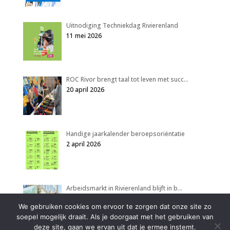
Uitnodiging Techniekdag Rivierenland
11 mei 2026
ROC Rivor brengt taal tot leven met succ…
20 april 2026
Handige jaarkalender beroepsoriëntatie
2 april 2026
Arbeidsmarkt in Rivierenland blijft in b…
2 april 2026
We gebruiken cookies om ervoor te zorgen dat onze site zo
soepel mogelijk draait. Als je doorgaat met het gebruiken van
deze site, gaan we ervan uit dat je ermee instemt.