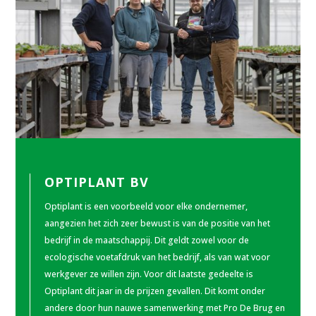
OPTIPLANT BV
Optiplant is een voorbeeld voor elke ondernemer,
aangezien het zich zeer bewust is van de positie van het
bedrijf in de maatschappij. Dit geldt zowel voor de
ecologische voetafdruk van het bedrijf, als van wat voor
werkgever ze willen zijn. Voor dit laatste gedeelte is
Optiplant dit jaar in de prijzen gevallen. Dit komt onder
andere door hun nauwe samenwerking met Pro De Brug en