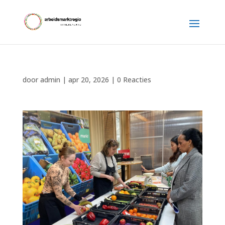
door
admin
|
apr 20, 2026
|
0 Reacties