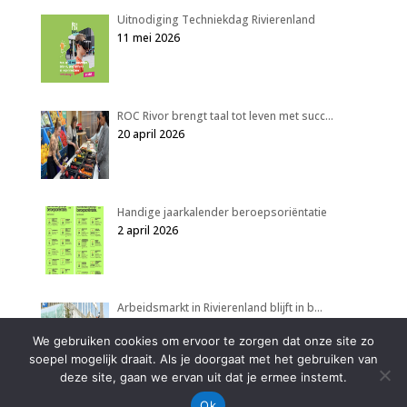
Uitnodiging Techniekdag Rivierenland
11 mei 2026
ROC Rivor brengt taal tot leven met succ…
20 april 2026
Handige jaarkalender beroepsoriëntatie
2 april 2026
Arbeidsmarkt in Rivierenland blijft in b…
2 april 2026
We gebruiken cookies om ervoor te zorgen dat onze site zo
soepel mogelijk draait. Als je doorgaat met het gebruiken van
deze site, gaan we ervan uit dat je ermee instemt.
Ok