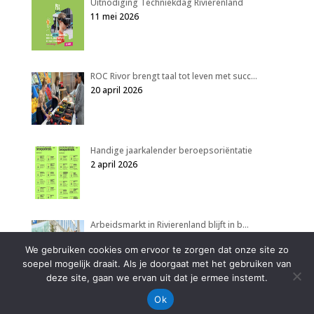
Uitnodiging Techniekdag Rivierenland
11 mei 2026
ROC Rivor brengt taal tot leven met succ…
20 april 2026
Handige jaarkalender beroepsoriëntatie
2 april 2026
Arbeidsmarkt in Rivierenland blijft in b…
2 april 2026
We gebruiken cookies om ervoor te zorgen dat onze site zo
soepel mogelijk draait. Als je doorgaat met het gebruiken van
deze site, gaan we ervan uit dat je ermee instemt.
Ok