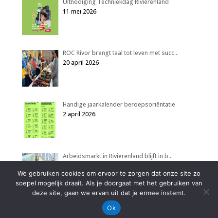
Uitnodiging Techniekdag Rivierenland
11 mei 2026
ROC Rivor brengt taal tot leven met succ…
20 april 2026
Handige jaarkalender beroepsoriëntatie
2 april 2026
Arbeidsmarkt in Rivierenland blijft in b…
2 april 2026
We gebruiken cookies om ervoor te zorgen dat onze site zo
soepel mogelijk draait. Als je doorgaat met het gebruiken van
deze site, gaan we ervan uit dat je ermee instemt.
Ok