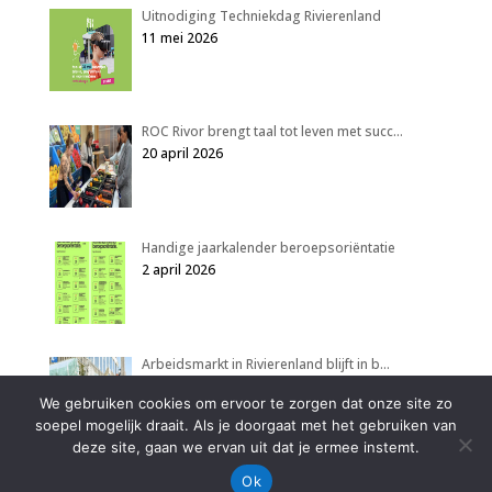
Uitnodiging Techniekdag Rivierenland
11 mei 2026
ROC Rivor brengt taal tot leven met succ…
20 april 2026
Handige jaarkalender beroepsoriëntatie
2 april 2026
Arbeidsmarkt in Rivierenland blijft in b…
2 april 2026
We gebruiken cookies om ervoor te zorgen dat onze site zo
soepel mogelijk draait. Als je doorgaat met het gebruiken van
deze site, gaan we ervan uit dat je ermee instemt.
Ok