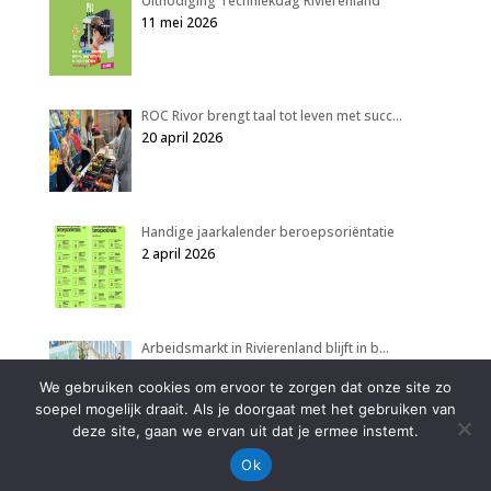
Uitnodiging Techniekdag Rivierenland
11 mei 2026
ROC Rivor brengt taal tot leven met succ…
20 april 2026
Handige jaarkalender beroepsoriëntatie
2 april 2026
Arbeidsmarkt in Rivierenland blijft in b…
2 april 2026
We gebruiken cookies om ervoor te zorgen dat onze site zo
soepel mogelijk draait. Als je doorgaat met het gebruiken van
deze site, gaan we ervan uit dat je ermee instemt.
Ok