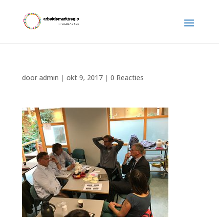
door
admin
|
okt 9, 2017
|
0 Reacties