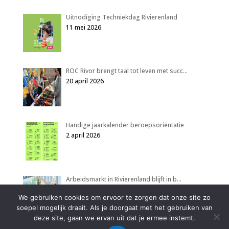
Uitnodiging Techniekdag Rivierenland
11 mei 2026
ROC Rivor brengt taal tot leven met succ…
20 april 2026
Handige jaarkalender beroepsoriëntatie
2 april 2026
Arbeidsmarkt in Rivierenland blijft in b…
2 april 2026
We gebruiken cookies om ervoor te zorgen dat onze site zo
soepel mogelijk draait. Als je doorgaat met het gebruiken van
deze site, gaan we ervan uit dat je ermee instemt.