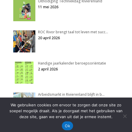
Uitnodiging Techniekdag Rivierenland
11 mei 2026
ROC Rivor brengt taal tot leven met succ…
20 april 2026
Handige jaarkalender beroepsoriëntatie
2 april 2026
Arbeidsmarkt in Rivierenland blijft in b…
2 april 2026
We gebruiken cookies om ervoor te zorgen dat onze site zo
soepel mogelijk draait. Als je doorgaat met het gebruiken van
deze site, gaan we ervan uit dat je ermee instemt.
Ok