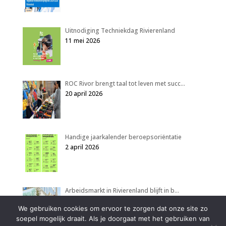
Uitnodiging Techniekdag Rivierenland
11 mei 2026
ROC Rivor brengt taal tot leven met succ…
20 april 2026
Handige jaarkalender beroepsoriëntatie
2 april 2026
Arbeidsmarkt in Rivierenland blijft in b…
2 april 2026
We gebruiken cookies om ervoor te zorgen dat onze site zo
soepel mogelijk draait. Als je doorgaat met het gebruiken van