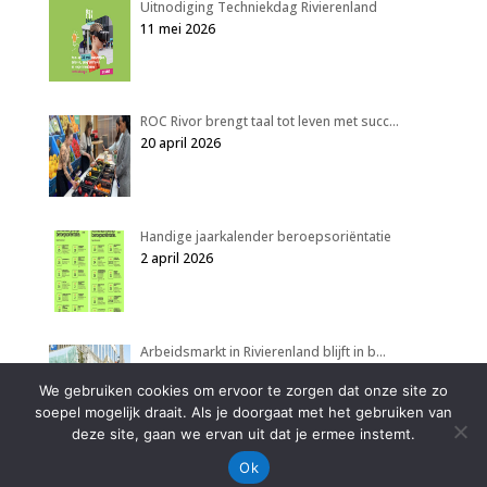
Uitnodiging Techniekdag Rivierenland
11 mei 2026
ROC Rivor brengt taal tot leven met succ…
20 april 2026
Handige jaarkalender beroepsoriëntatie
2 april 2026
Arbeidsmarkt in Rivierenland blijft in b…
2 april 2026
We gebruiken cookies om ervoor te zorgen dat onze site zo
soepel mogelijk draait. Als je doorgaat met het gebruiken van
deze site, gaan we ervan uit dat je ermee instemt.
Ok