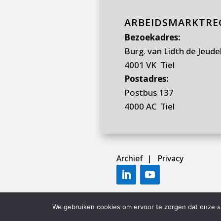
ARBEIDSMARKTREG
Bezoekadres:
Burg. van Lidth de Jeude
4001 VK Tiel
Postadres:
Postbus 137
4000 AC Tiel
Archief
|
Privacy
We gebruiken cookies om ervoor te zorgen dat onze sit