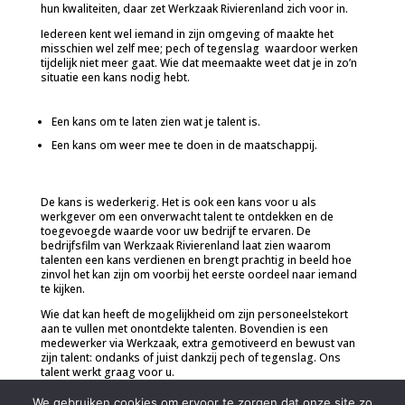
hun kwaliteiten, daar zet Werkzaak Rivierenland zich voor in.
Iedereen kent wel iemand in zijn omgeving of maakte het
misschien wel zelf mee; pech of tegenslag waardoor werken
tijdelijk niet meer gaat. Wie dat meemaakte weet dat je in zo’n
situatie een kans nodig hebt.
Een kans om te laten zien wat je talent is.
Een kans om weer mee te doen in de maatschappij.
De kans is wederkerig. Het is ook een kans voor u als
werkgever om een onverwacht talent te ontdekken en de
toegevoegde waarde voor uw bedrijf te ervaren. De
bedrijfsfilm van Werkzaak Rivierenland laat zien waarom
talenten een kans verdienen en brengt prachtig in beeld hoe
zinvol het kan zijn om voorbij het eerste oordeel naar iemand
te kijken.
Wie dat kan heeft de mogelijkheid om zijn personeelstekort
aan te vullen met onontdekte talenten. Bovendien is een
medewerker via Werkzaak, extra gemotiveerd en bewust van
zijn talent: ondanks of juist dankzij pech of tegenslag. Ons
talent werkt graag voor u.
Bekijk de
film
of ga voor meer informatie over de
We gebruiken cookies om ervoor te zorgen dat onze site zo