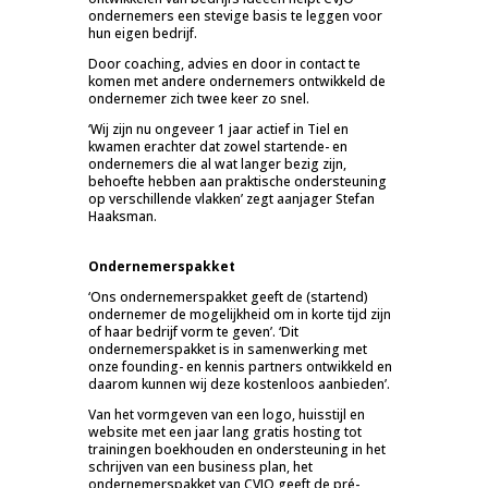
ondernemers een stevige basis te leggen voor
hun eigen bedrijf.
Door coaching, advies en door in contact te
komen met andere ondernemers ontwikkeld de
ondernemer zich twee keer zo snel.
‘Wij zijn nu ongeveer 1 jaar actief in Tiel en
kwamen erachter dat zowel startende- en
ondernemers die al wat langer bezig zijn,
behoefte hebben aan praktische ondersteuning
op verschillende vlakken’ zegt aanjager Stefan
Haaksman.
Ondernemerspakket
‘Ons ondernemerspakket geeft de (startend)
ondernemer de mogelijkheid om in korte tijd zijn
of haar bedrijf vorm te geven’. ‘Dit
ondernemerspakket is in samenwerking met
onze founding- en kennis partners ontwikkeld en
daarom kunnen wij deze kostenloos aanbieden’.
Van het vormgeven van een logo, huisstijl en
website met een jaar lang gratis hosting tot
trainingen boekhouden en ondersteuning in het
schrijven van een business plan, het
ondernemerspakket van CVJO geeft de pré-