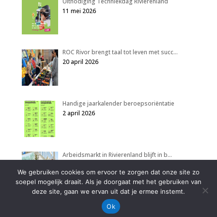
Uitnodiging Techniekdag Rivierenland
11 mei 2026
ROC Rivor brengt taal tot leven met succ…
20 april 2026
Handige jaarkalender beroepsoriëntatie
2 april 2026
Arbeidsmarkt in Rivierenland blijft in b…
2 april 2026
We gebruiken cookies om ervoor te zorgen dat onze site zo
soepel mogelijk draait. Als je doorgaat met het gebruiken van
deze site, gaan we ervan uit dat je ermee instemt.
Ok