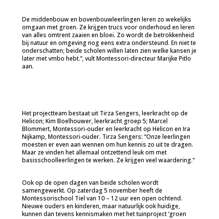
De middenbouw en bovenbouwleerlingen leren zo wekelijks
omgaan met groen. Ze krijgen trucs voor onderhoud en leren
van alles omtrent zaaien en bloei. Zo wordt de betrokkenheid
bij natuur en omgeving nog eens extra ondersteund. En niet te
onderschatten; beide scholen willen laten zien welke kansen je
later met vmbo hebt.”, vult Montessori-directeur Marijke Pitlo
aan.
Het projectteam bestaat uit Tirza Sengers, leerkracht op de
Helicon; Kim Boelhouwer, leerkracht groep 5; Marcel
Blommert, Montessori-ouder en leerkracht op Helicon en Ira
Nijkamp, Montessori-ouder. Tirza Sengers: “Onze leerlingen
moesten er even aan wennen om hun kennis zo uit te dragen.
Maar ze vinden het allemaal ontzettend leuk om met
basisschoolleerlingen te werken. Ze krijgen veel waardering.”
Ook op de open dagen van beide scholen wordt
samengewerkt. Op zaterdag 5 november heeft de
Montessorischool Tiel van 10 – 12 uur een open ochtend.
Nieuwe ouders en kinderen, maar natuurlijk ook huidige,
kunnen dan tevens kennismaken met het tuinproject ‘groen