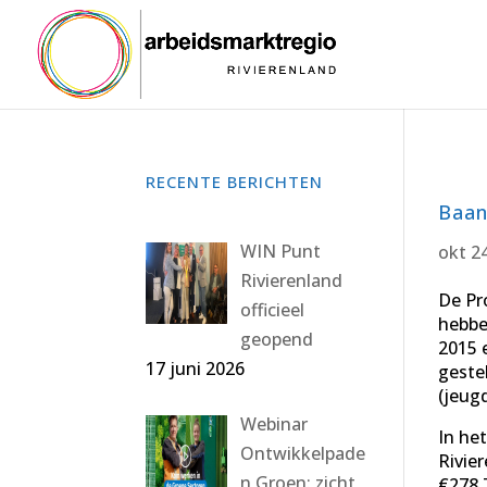
RECENTE BERICHTEN
Baan
WIN Punt
okt 2
Rivierenland
De Pr
officieel
hebbe
geopend
2015 
17 juni 2026
geste
(jeug
Webinar
In he
Ontwikkelpade
Rivier
n Groen: zicht
€278.