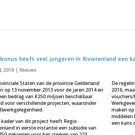
bonus heeft veel jongeren in Rivierenland een 
4, 2016
|
Nieuws
ovinciale Staten van de provincie Gelderland
De regelin
n op 13 november 2013 voor de jaren 2014 en
2016, maar
een bedrag van €250 miljoen beschikbaar
vouchers/
ld voor verschillende projecten, waaronder
Werkgever
d)werkgelegenheid.
maken op 
middelen 
t kader van dit project heeft Regio
een kans 
enland in eerste instantie een subsidie van
750 gekregen voor het creëren van 223