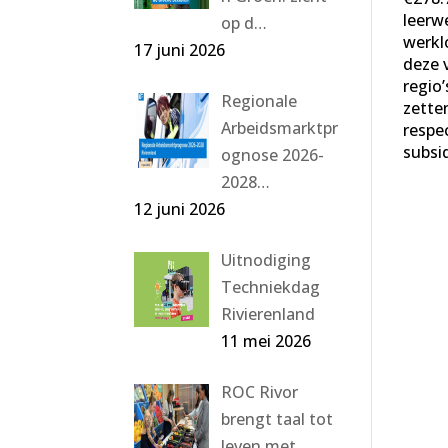
leerw
op d…
werkl
17 juni 2026
deze 
regio
Regionale
zette
Arbeidsmarktpr
respec
subsi
ognose 2026-
2028…
12 juni 2026
Uitnodiging
Techniekdag
Rivierenland
11 mei 2026
ROC Rivor
brengt taal tot
leven met