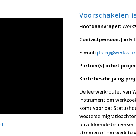
1
Voorschakelen i
Hoofdaanvrager:
Werkz
Contactpersoon:
Jardy t
E-mail:
jtkleij@werkzaak
Partner(s) in het projec
Korte beschrijving proj
De leerwerkroutes van We
instrument om werkzoek
komt voor dat Statushou
westerse migratieachte
onvoldoende beheersen o
21
stromen of om werk te 