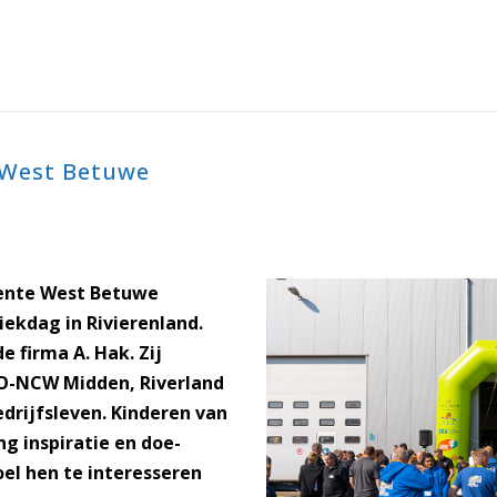
 West Betuwe
ente West Betuwe
ekdag in Rivierenland.
e firma A. Hak. Zij
O-NCW Midden, Riverland
edrijfsleven. Kinderen van
ng inspiratie en doe-
oel hen te interesseren