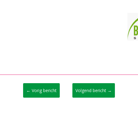
←
Vorig bericht
Volgend bericht
→