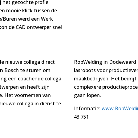
ij het gezochte profiel
een mooie klick tussen de
/Buren werd een Werk
 kon de CAD ontwerper snel
e nieuwe collega direct
RobWelding in Dodewaard st
en Bosch te sturen om
lasrobots voor productieve
ding een coachende collega
maakbedrijven. Het bedrijf
twerpen en heeft zijn
complexere productieproce
tie. Het voornemen van
gaan lopen.
ieuwe collega in dienst te
Informatie:
www.RobWeldi
43 751