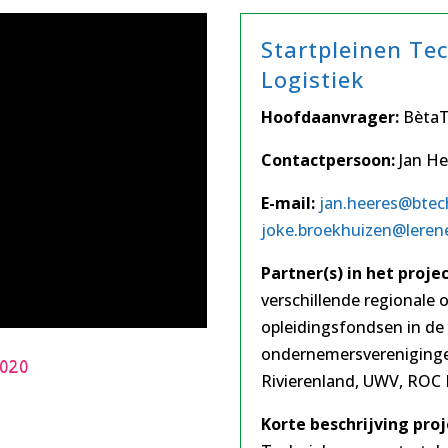
Startpleinen Te
Logistiek
Hoofdaanvrager:
Bèta
Contactpersoon:
Jan He
E-mail:
jan.heeres@btec
joke.broekhuizen
@leren
Partner(s) in het projec
verschillende regionale
opleidingsfondsen in de
ondernemersverenigingen
2020
Rivierenland, UWV, ROC
Korte beschrijving proj