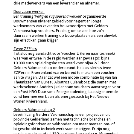
drie medewerkers van een leverancier en afnemer.
Duurzaam werken
Een training ‘
Veilig en rug sparend werken’
organiseerde
Bouwmensen Rivierengebied voor negentien jonge
werknemers van zeventien bouwbedrijven met Gelders
Vakmanschap vouchers. Prachtig om te zien hoe zo’n
duurzaam werken training op bouwplaatsen als een olievlek
zijn effect kan gaan krijgen.
Twee ZZP’ers
Tot slot nog aandacht voor ‘voucher 2’ (leren naar techniek)
waarvan er twee in de regio werden aangevraagd: bijna
10.000 euro opleidingskosten werd voor bijna 2/3 door
Gelders Vakmanschap ondersteund. Helaas slechts twee
ZZP’ers in Rivierenland waren bereid te maken een voucher
aan te vragen. Daar zat wel een mooie combinatie bij van Jan
Theunissen van Bureau Albatros Culemborg die samen met
werkzoekende Andries IJkelenstam vouchers aanvroegen voor
een Post HBO Duurzame Energie opleiding. Laatstgenoemde
vond hiermee een baan als energiecoach bij Het Nieuwe
Wonen Rivierenland.
Gelders Vakmanschap 2
Leve(n) Lang Gelders Vakmanschap is een project vanuit
provincie Gelderland samen met technische branches en
opleidingsfondsen en vakbonden om meer mensen om- of
bijgeschoold in techniek werkzaam te krijgen. Er zijn nog
enkele van de in totaal 850 vouchers beschikbaar. Momenteel