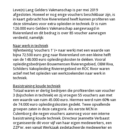
Leve(n) Lang Gelders Vakmanschap is per mei 2019
afgesloten. Hoewel er nog enige vouchers beschikbaar zijn, is
in kaart gebracht hoe Rivierenland heeft kunnen profiteren van
deze stimulans voor extra opleiden in techniek. Er is ruim
126.000 euro Gelders Vakmanschap aangevraagd in
Rivierenland en dit bedrag is over 85 voucher aanvragen
verdeeld, namelijk:
Naar werk in techniek
Vijfentwintig ‘vouchers 1’ (= naar werk) met een waarde van
bijna 72.500 euro ging naar Rivierenland om een kleine helft
van de 148.000 euro opleidingskosten te dekken. Vooral
opleidingsbedrijven Bouwmensen Rivierengebied, OBM Riva,
Schilders Vakopleiding Rivierengebied en ROC Rivor waren
actief met het opleiden van werkzoekenden naar werk in
techniek.
Basistraining koude techniek
Totaal waren er dertig bedrijven die profiteerden van voucher
3 (bijscholen in techniek) en zij vroegen 55 vouchers aan met
een waarde van ruim 45.000 euro. Hiermee werd ruim 60% van
de 74.000 euro opleidingskosten gedekt. Twee opvallende
groepen zaten in deze categorie. Als eerste MCN in
Culemborg die negen vouchers aanvroeg voor een interne
basistraining koude techniek. Directeur Jeannette Verbaast
organiseerde dit voor vijf van haar eigen medewerkers, een
ZZP’er, een vanuit Werkzaak gedetacheerde medewerker en