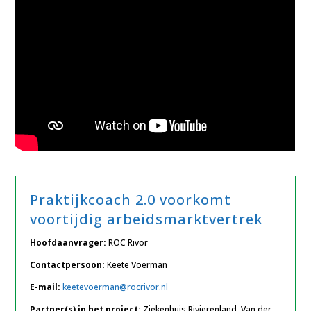
Praktijkcoach 2.0 voorkomt
voortijdig arbeidsmarktvertrek
Hoofdaanvrager:
ROC Rivor
Contactpersoon:
Keete Voerman
E-mail:
keetevoerman@rocrivor.nl
Partner(s) in het project:
Ziekenhuis Rivierenland, Van der