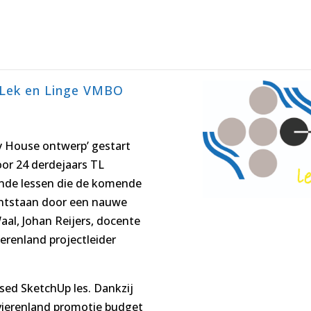
S Lek en Linge VMBO
iny House ontwerp’ gestart
or 24 derdejaars TL
unde lessen die de komende
ontstaan door een nauwe
al, Johan Reijers, docente
erenland projectleider
sed SketchUp les. Dankzij
ivierenland promotie budget