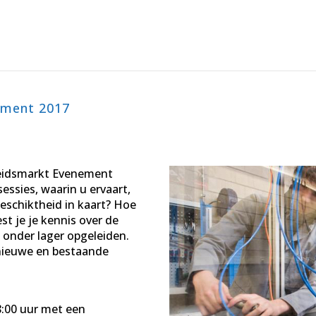
ement 2017
beidsmarkt Evenement
essies, waarin u ervaart,
geschiktheid in kaart? Hoe
est je je kennis over de
 onder lager opgeleiden.
r nieuwe en bestaande
8:00 uur met een