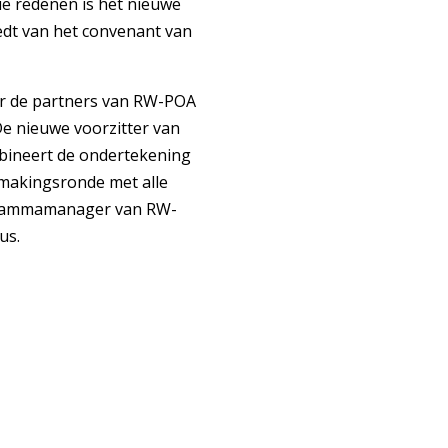
ie redenen is het nieuwe
eedt van het convenant van
r de partners van RW-POA
De nieuwe voorzitter van
bineert de ondertekening
makingsronde met alle
ogrammamanager van RW-
us.