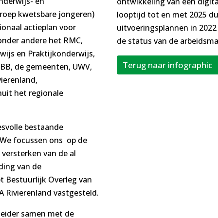
onderwijs- en
ontwikkeling van een digita
groep kwetsbare jongeren)
looptijd tot en met 2025 d
onaal actieplan voor
uitvoeringsplannen in 202
 onder andere het RMC,
de status van de arbeidsma
wijs en Praktijkonderwijs,
Terug naar infographic
S-BB, de gemeenten, UWV,
ierenland,
uit het regionale
esvolle bestaande
.. We focussen ons op de
versterken van de al
jding van de
t Bestuurlijk Overleg van
 Rivierenland vastgesteld.
leider samen met de