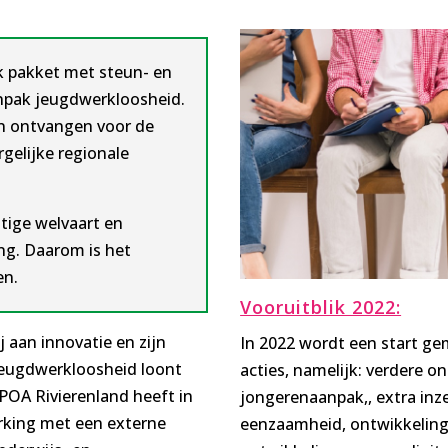
jk pakket met steun- en
anpak jeugdwerkloosheid.
en ontvangen voor de
gelijke regionale
tige welvaart en
ng. Daarom is het
en.
Vooruitblik 2022:
j aan innovatie en zijn
In 2022 wordt een start ge
jeugdwerkloosheid loont
acties, namelijk: verdere o
OA Rivierenland heeft in
jongerenaanpak,, extra inz
erking met een externe
eenzaamheid, ontwikkeling