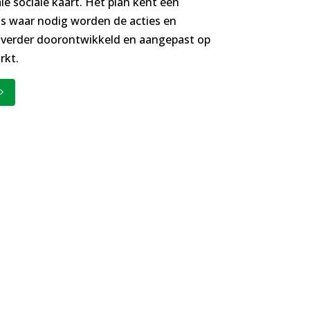
le sociale kaart. Het plan kent een
us waar nodig worden de acties en
2 verder doorontwikkeld en aangepast op
rkt.