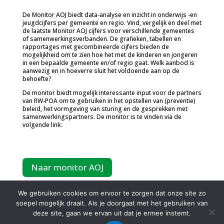
De Monitor AOJ biedt data-analyse en inzicht in onderwijs -en
jeugdcijfers per gemeente en regio. Vind, vergelijk en deel met
de laatste Monitor AOJ cijfers voor verschillende gemeentes
of samenwerkingsverbanden. De grafieken, tabellen en
rapportages met gecombineerde cijfers bieden de
mogelijkheid om te zien hoe het met de kinderen en jongeren
in een bepaalde gemeente en/of regio gaat. Welk aanbod is
aanwezig en in hoeverre sluit het voldoende aan op de
behoefte?
De monitor biedt mogelijk interessante input voor de partners
van RW-POA om te gebruiken in het opstellen van (preventie)
beleid, het vormgeving van sturing en de gesprekken met
samenwerkingspartners. De monitor is te vinden via de
volgende link:
Naar monitor AOJ
We gebruiken cookies om ervoor te zorgen dat onze site zo
soepel mogelijk draait. Als je doorgaat met het gebruiken van
deze site, gaan we ervan uit dat je ermee instemt.