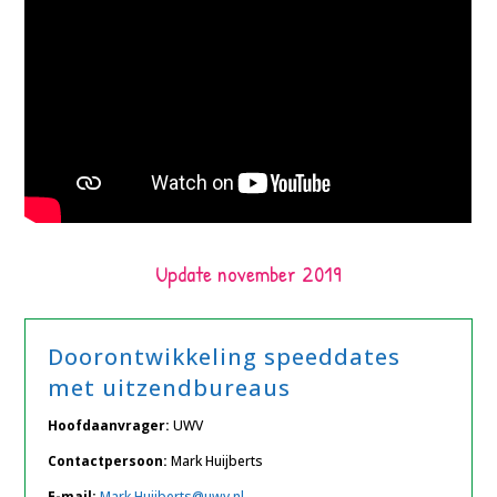
Update november 2019
Doorontwikkeling speeddates
met uitzendbureaus
Hoofdaanvrager:
UWV
Contactpersoon:
Mark Huijberts
E-mail:
Mark.Huijberts@uwv.nl