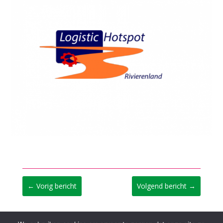
←
Vorig bericht
Volgend bericht
→