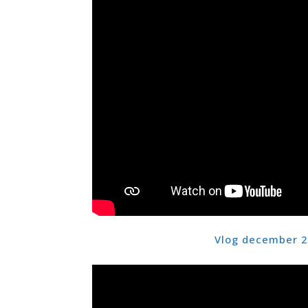
Vlog december
2