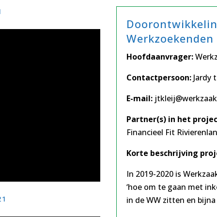
1
Doorontwikkeli
Werkzoekenden 
Hoofdaanvrager:
Werkz
Contactpersoon:
Jardy t
E-mail:
jtkleij@werkzaak
Partner(s) in het projec
Financieel Fit Rivierenl
Korte beschrijving proj
In 2019-2020 is Werkzaak
‘hoe om te gaan met in
21
in de WW zitten en bijna