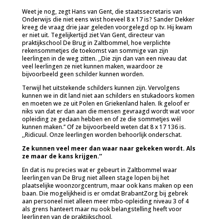
Weet je nog, zegt Hans van Gent, die staatssecretaris van
Onderwijs die niet eens wist hoeveel 8 x 17 is? Sander Dekker
kreeg de vraag drie jaar geleden voorgelegd op tv. Hij kwam
er niet uit. Tegelijkertijd ziet Van Gent, directeur van
praktijkschool De Brug in Zaltbommel, hoe verplichte
rekensommetjes de toekomst van sommige van zijn
leerlingen in de weg zitten. ,,Die zijn dan van een niveau dat
veel leerlingen ze niet kunnen maken, waardoor ze
bijvoorbeeld geen schilder kunnen worden.
Terwijl het uitstekende schilders kunnen zijn. Vervolgens
kunnen we in dit land niet aan schilders en stukadoors komen
en moeten we ze uit Polen en Griekenland halen. Ik geloof er
niks van dat er dan aan die mensen gevraagd wordt wat voor
opleiding ze gedaan hebben en of ze die sommetjes wél
kunnen maken.’’ Of ze bijvoorbeeld weten dat 8 x 17 136 is.
,,Ridicuul. Onze leerlingen worden behoorlijk onderschat.
Ze kunnen veel meer dan waar naar gekeken wordt. Als
ze maar de kans krijgen.’’
En dat is nu precies wat er gebeurt in Zaltbommel waar
leerlingen van De Brug niet alleen stage lopen bij het
plaatselijke woonzorgcentrum, maar ook kans maken op een
baan. Die mogelijkheid is er omdat BrabantZorg bij gebrek
aan personeel niet alleen meer mbo-opleiding niveau 3 of 4
als grens hanteert maar nu ook belangstelling heeft voor
leerlingen van de praktijkschool.