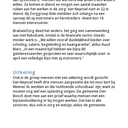
willen. Ze komen in dienst en mogen een aantal maanden
ruiken aan het werken in de zorg. Van Neynsel nam er 22 in
dienst. Bij Zorggroep Elde meldden zich onlangs na een
oproep 60 zij-instromers en herintreders. Vivent kon 18
mensen interesseren.
BrabantZorg deed het anders. het ging een samenwerking
aan met Rabobank, omdat in de financiële sector steeds
minder werk is. ,,We willen vooraf duidelijkheid bieden over
scholing, salaris, begeleiding en baangarantie”, aldus Ruud
Mars. ,,In een maand tijd hebben we bijna 80
geïnteresseerden gesproken en zeer waarschijnlijk start in
april een volledige klas met zij-instromers.”
Uitkering
Ook in de groep mensen met een uitkering wordt gezocht.
Van Neynsel heeft drie mensen aangesteld die tot voor kort bij
Weener XL werkten en die ‘voldoende schoolbaar’ zijn; want ze
moeten nog wel een opleiding volgen. De gemeente Den
Bosch doet mee aan een proef waarbij mensen met een
bijstandsuitkering er bij mogen werken. Dat kan in alle
sectoren, dus ook in zorg en welzijn, aldus de gemeente.