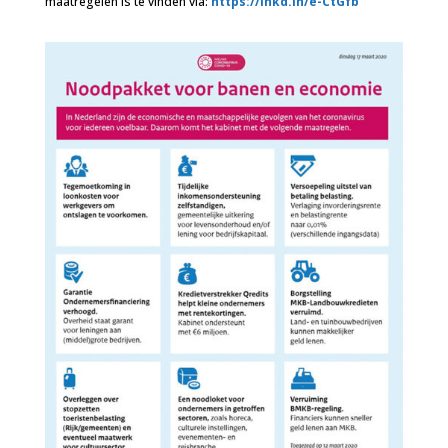
maatregelen is te vinden via:
https://lnkd.in/e-CtGfb