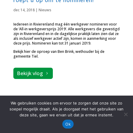
roept u op om te nomineren!
dec 14, 2018
|
Nieuws
Iedereen in Rivierenland mag één werkgever nomineren voor
de ‘All-in werkgeversprijs 2019’. Alle werkgevers die gevestigd
zijn in Rivierenland en in de dagelijkse praktijk laten zien dat ze
als inclusief werkgever actief zijn, komen in aanmerking voor
deze prijs. Nomineren kan tot 31 januari 2019.
Bekijk hier de oproep van Ben Brink, wethouder bij de
gemeente Tiel.
Bekijk vlog
We gebruiken cookies om ervoor te zorgen dat onze site zo
soepel mogelijk draait. Als je doorgaat met het gebruiken van
deze site, gaan we ervan uit dat je ermee instemt.
Ok